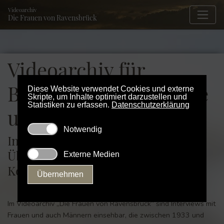
Videoarchiv
Die Frauen von Ravensbrück
Videoarchiv für
Bildungsarbeit, Schule
Diese Website verwendet Cookies und externe
Skripte, um Inhalte optimiert darzustellen und
Statistiken zu erfassen.
Datenschutzerklärung
und Forschung
Interviews und Filmaufnahmen mit
Überlebenden der
Konzentrationslager
Übernehmen
Im Videoarchiv „Die Frauen von Ravensbrück“ sind Interviews mit
Frauen und auch Männern einsehbar, die zwischen 1933 und